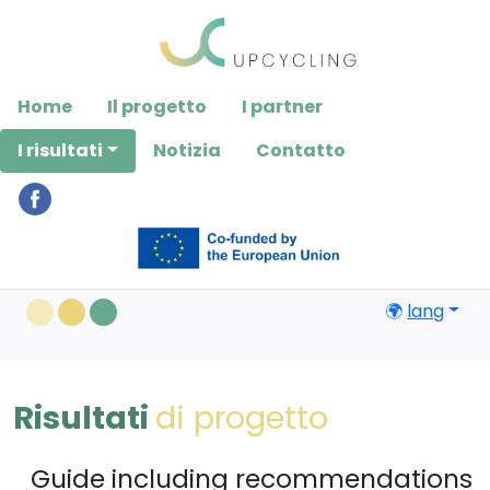
Please
note:
This
website
Home
Il progetto
I partner
includes
an
I risultati
Notizia
Contatto
accessibility
system.
🌍
lang
Risultati
di progetto
Guide including recommendations