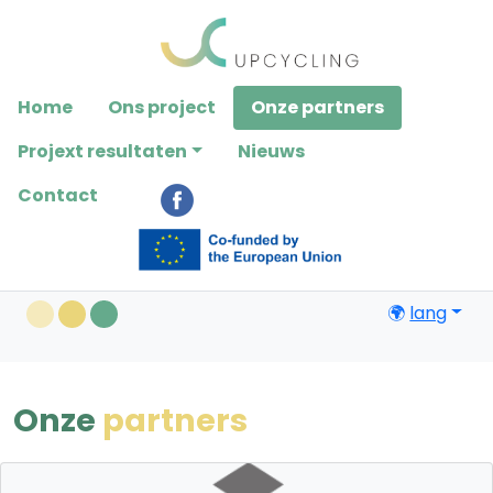
Please
note:
This
website
Home
Ons project
Onze partners
includes
an
Projext resultaten
Nieuws
accessibility
Contact
system.
🌍
lang
Onze
partners