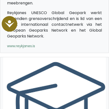
meebrengen.
Reykjanes UNESCO Global Geopark werkt
bovendien grensoverschrijdend en is lid van een
Accessibility
groot internationaal contactnetwerk via het
European Geoparks Network en het Global
Geoparks Network.
www.reykjanes.is