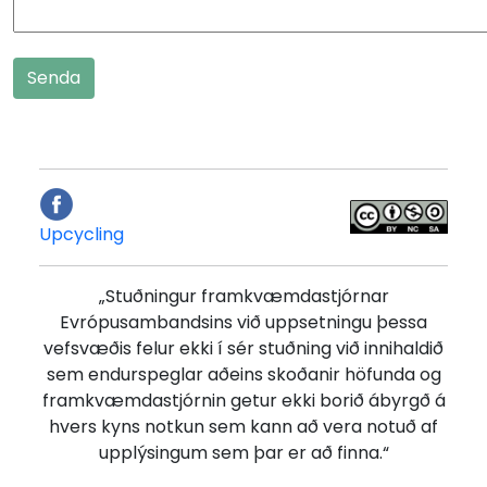
Senda
Upcycling
„Stuðningur framkvæmdastjórnar
Evrópusambandsins við uppsetningu þessa
vefsvæðis felur ekki í sér stuðning við innihaldið
sem endurspeglar aðeins skoðanir höfunda og
framkvæmdastjórnin getur ekki borið ábyrgð á
hvers kyns notkun sem kann að vera notuð af
upplýsingum sem þar er að finna.“