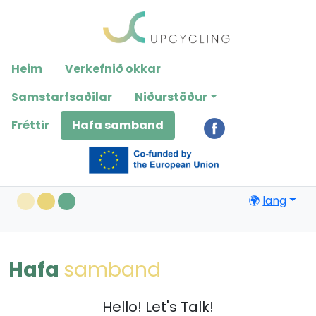
Please
note:
This
website
Heim
Verkefnið okkar
includes
an
Samstarfsaðilar
Niðurstöður
accessibility
Fréttir
Hafa samband
system.
🌍
lang
Hafa
samband
Hello! Let's Talk!