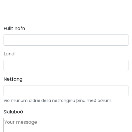
Fullt nafn
Land
Netfang
Við munum aldrei deila netfanginu þínu með öðrum.
Skilaboð