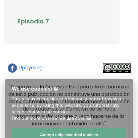
Episodio 7
Upcycling
"El apoyo de la Comisión Europea a la elaboración
We use cookies! 🍪
de esta publicación no constituye una aprobación
This site uses cookies to offer you a better browsing
de su contenido, que refleja únicamente la opinión
experience. By using this website, you automatically
de los autores. La Comisión no se hace
accept that we use cookies.
responsable del uso que pueda hacerse de la
Find out more on
How we use cookies
información contenida en ella"
Accept only essential cookies