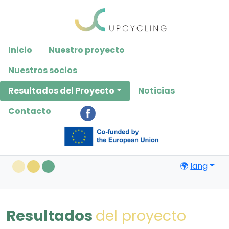
Please
note:
This
website
Inicio
Nuestro proyecto
includes
an
Nuestros socios
accessibility
Resultados del Proyecto
Noticias
system.
Contacto
🌍
lang
Resultados
del proyecto